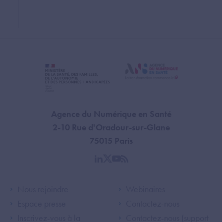
Agence du Numérique en Santé
2-10 Rue d'Oradour-sur-Glane
75015 Paris
linkedin
twitter
youtube
rss
Footer Left ANS
Footer Right A
Nous rejoindre
Webinaires
Espace presse
Contactez-nous
Inscrivez-vous à la
Contactez-nous (support