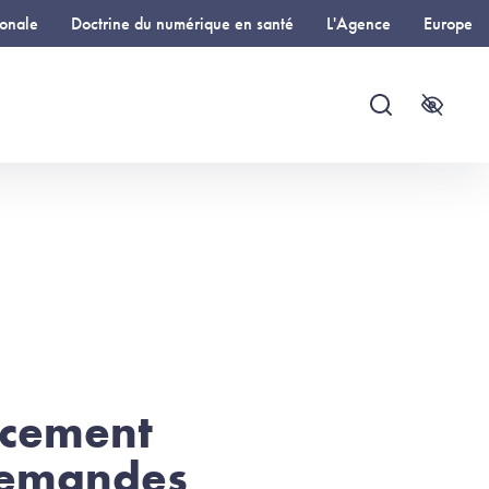
ionale
Doctrine du numérique en santé
L'Agence
Europe
Recherche
Accessi
ncement
 demandes