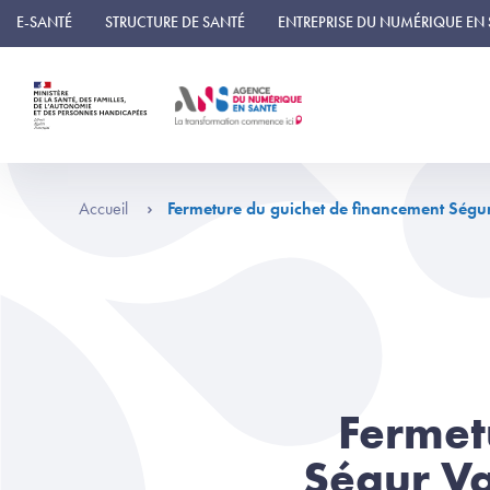
Panneau de gestion des cookies
E-SANTÉ
STRUCTURE DE SANTÉ
ENTREPRISE DU NUMÉRIQUE EN
Accueil
Fermeture du guichet de financement Ségu
Fermet
Ségur Va