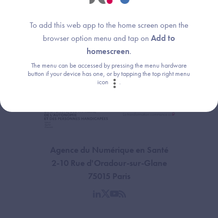
Fin de la période de réception des demandes de
financement et de paiement de l’avance. Toute demande
To add this web app to the home screen open the
de financement et de paiement d’une avance postérieure à
browser option menu and tap on
Add to
cette date est irrecevable.
homescreen
.
The menu can be accessed by pressing the menu hardware
button if your device has one, or by tapping the top right menu
icon
.
Agence du Numérique en Santé
2-10 Rue d'Oradour-sur-Glane
75015 Paris
linkedin
twitter
youtube
rss