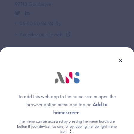
97113 Gourbeyre
05 90 80 94 94
Accédez au site web
To add this web app to the home screen open the
Jean-Christophe Turbatte
browser option menu and tap on
Add to
Responsable du développement territorial
homescreen
.
The menu can be accessed by pressing the menu hardware
button if your device has one, or by tapping the top right menu
Contactez par email
icon
.