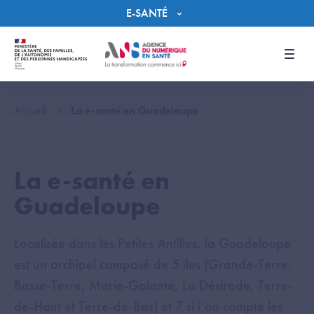
Panneau de gestion des cookies
E-SANTÉ
Men
Accueil
La e-santé en Guadeloupe
La e-santé en
Guadeloupe
Localisée dans les Petites Antilles, la Guadeloupe
est un archipel composé de 5 îles (Grande-Terre,
Basse-Terre, Marie-Galante, La Désirade, Terre-
de-Haut et Terre-de-Bas) et 7 si l’on compte les