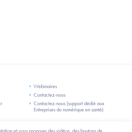
S
Footer Right ANS
Webinaires
Contactez-nous
er
Contactez-nous (support dédié aux
Entreprises du numérique en santé)
Besoin
d'être
guidé
entation et vous proposer des vidéos, des boutons de