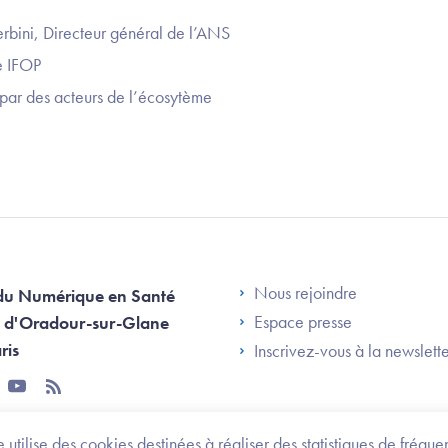
erbini, Directeur général de l’ANS
e IFOP
par des acteurs de l’écosytème
Footer Left AN
Nous rejoindre
du Numérique en Santé
Espace presse
 d'Oradour-sur-Glane
ris
Inscrivez-vous à la newslett
tter
youtube
rss
 utilise des cookies destinées à réaliser des statistiques de fréqu