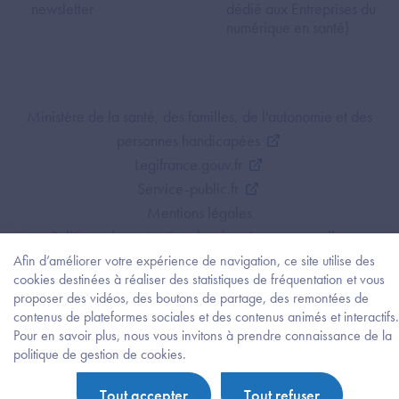
newsletter
dédié aux Entreprises du
numérique en santé)
Footer Bottom ANS
Ministère de la santé, des familles, de l'autonomie et des
personnes handicapées
Legifrance.gouv.fr
Service-public.fr
Mentions légales
Politique de protection des données personnelles
Politique de gestion de cookies
Afin d’améliorer votre expérience de navigation, ce site utilise des
cookies destinées à réaliser des statistiques de fréquentation et vous
Gestion des cookies
proposer des vidéos, des boutons de partage, des remontées de
Plan du site
contenus de plateformes sociales et des contenus animés et interactifs.
Accessibilité : partiellement conforme
Pour en savoir plus, nous vous invitons à prendre connaissance de la
Besoi
politique de gestion de cookies.
d'être
guidé
Tout accepter
Tout refuser
?