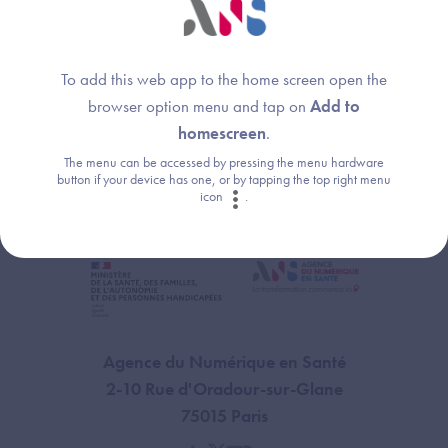
Les Prestations Ségur doivent impérativement être réalisées
de telle sorte que la demande de paiement du solde
correspondant à la Prestation puisse être transmise à
To add this web app to the home screen open the
l’Agence de services et de paiement (ASP) au plus tard à la
browser option menu and tap on
Add to
date de fermeture du guichet de financement pour les
homescreen
.
demandes de solde.
The menu can be accessed by pressing the menu hardware
button if your device has one, or by tapping the top right menu
icon
.
Agence du Numérique en Santé
2-10 Rue d'Oradour-sur-Glane
75015 Paris