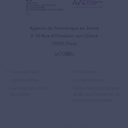
Agence du Numérique en Santé
2-10 Rue d'Oradour-sur-Glane
75015 Paris
linkedin
twitter
youtube
rss
Footer Left ANS
Footer Right A
Nous rejoindre
Webinaires
Espace presse
Contactez-nous
Inscrivez-vous à la
Contactez-nous (support
newsletter
dédié aux Entreprises du
numérique en santé)