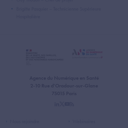
Brigitte Pasquier – Technicienne Supérieure
Hospitalière
Agence du Numérique en Santé
2-10 Rue d'Oradour-sur-Glane
75015 Paris
linkedin
twitter
youtube
rss
Footer Left ANS
Footer Right A
Nous rejoindre
Webinaires