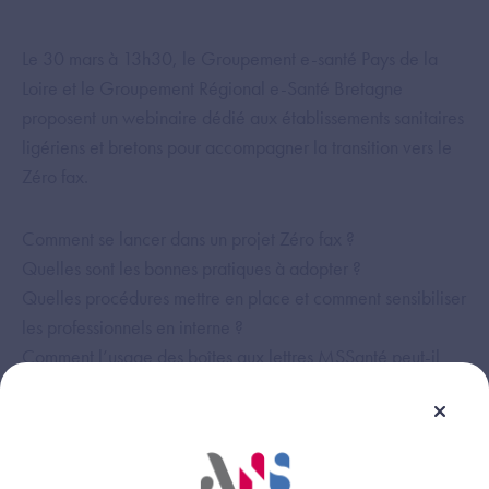
Le 30 mars à 13h30, le Groupement e-santé Pays de la
Loire et le Groupement Régional e-Santé Bretagne
proposent un webinaire dédié aux établissements sanitaires
ligériens et bretons pour accompagner la transition vers le
Zéro fax.
Comment se lancer dans un projet Zéro fax ?
Quelles sont les bonnes pratiques à adopter ?
Quelles procédures mettre en place et comment sensibiliser
les professionnels en interne ?
Comment l’usage des boîtes aux lettres MSSanté peut-il
faciliter cette transition ?
Ce webinaire apportera des éléments de réponse concrets
et des retours d’expérience terrain.