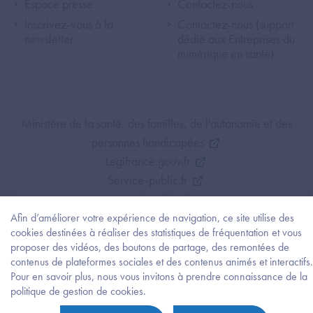
Espace presse
Contactez-nous
Inscrivez-vous à la
Contactez-nous (support
newsletter
dédié aux Entreprises du
numérique en santé)
Footer Bottom ANS
Ministère de la santé, des familles, de l'autonomie et des
personnes handicapées
Legifrance.gouv.fr
Service-public.fr
Mentions légales
Politique de protection des données personnelles
Afin d’améliorer votre expérience de navigation, ce site utilise des
cookies destinées à réaliser des statistiques de fréquentation et vous
Politique de gestion de cookies
proposer des vidéos, des boutons de partage, des remontées de
Gestion des cookies
contenus de plateformes sociales et des contenus animés et interactifs.
Plan du site
Pour en savoir plus, nous vous invitons à prendre connaissance de la
Besoi
politique de gestion de cookies.
Accessibilité : partiellement conforme
d'être
guidé