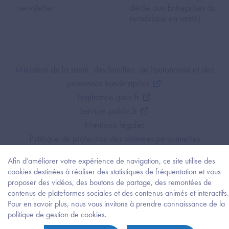
newsletter
dédié aux Entreprises du
numérique en santé)
Footer Bottom ANS
Ministère de la santé, des familles, de l'autonomie et des
personnes handicapées
Legifrance.gouv.fr
Service-public.fr
Mentions légales
Politique de protection des données personnelles
Politique de gestion de cookies
Afin d’améliorer votre expérience de navigation, ce site utilise des
Gestion des cookies
cookies destinées à réaliser des statistiques de fréquentation et vous
Plan du site
proposer des vidéos, des boutons de partage, des remontées de
contenus de plateformes sociales et des contenus animés et interactifs.
Accessibilité : partiellement conforme
Pour en savoir plus, nous vous invitons à prendre connaissance de la
Besoi
politique de gestion de cookies.
d'être