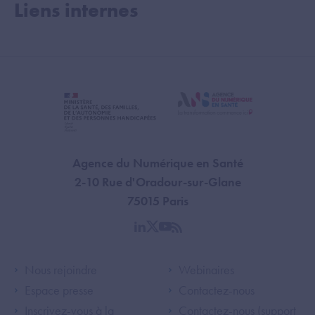
Liens internes
Agence du Numérique en Santé
2-10 Rue d'Oradour-sur-Glane
75015 Paris
linkedin
twitter
youtube
rss
Footer Left ANS
Footer Right A
Nous rejoindre
Webinaires
Espace presse
Contactez-nous
Inscrivez-vous à la
Contactez-nous (support