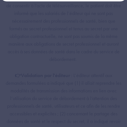
de consentir à l’acte de télésurveillance, le patient doit être
informé que les salariés de l’éditeur qui ne sont pas
nécessairement des professionnels de santé, bien que
formés au secret professionnel et tenus au secret par une
obligation contractuelle, ne sont pas soumis de la même
manière aux obligations de secret professionnel et auront
accès à ses données de santé dans le cadre du service de
débordement.
👉Validation par l'éditeur
: L’éditeur attentif aux
demandes formulées a indiqué que (1) il allait reprendre les
modalités de transmission des informations en lien avec
l’utilisation du service de débordement à l’attention des
professionnels de santé, utilisateurs et ce afin de les rendre
accessibles et explicites ; (2) concernant le partage des
données de santé et le respect du secret, il a indiqué revoir