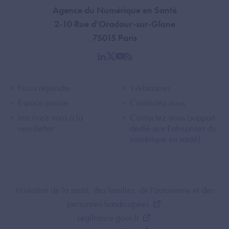
Agence du Numérique en Santé
2-10 Rue d'Oradour-sur-Glane
75015 Paris
linkedin
twitter
youtube
rss
Footer Left ANS
Footer Right A
Nous rejoindre
Webinaires
Espace presse
Contactez-nous
Inscrivez-vous à la
Contactez-nous (support
newsletter
dédié aux Entreprises du
numérique en santé)
Footer Bottom ANS
Ministère de la santé, des familles, de l'autonomie et des
personnes handicapées
Legifrance.gouv.fr