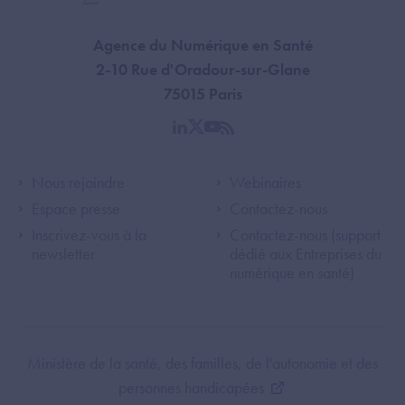
Agence du Numérique en Santé
2-10 Rue d'Oradour-sur-Glane
75015 Paris
linkedin
twitter
youtube
rss
Footer Left ANS
Footer Right A
Nous rejoindre
Webinaires
Espace presse
Contactez-nous
Inscrivez-vous à la
Contactez-nous (support
newsletter
dédié aux Entreprises du
numérique en santé)
Footer Bottom ANS
Ministère de la santé, des familles, de l'autonomie et des
personnes handicapées