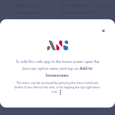
- Interface SMTP
(Point d'information : si 2 points
entre opérateurs
d'entrée distincts BAL
- Interface API
Personnelle/Organisationnelle
LPS :
BAL applicative: 2 certificats
SMTP/IMAP
logiciels serveur)
PFLAU
Certificat Logiciel Serveur
(Plateforme de
Usage SSL_SERVEUR
To add this web app to the home screen open the
Localisation des
browser option menu and tap on
Add to
Appels
Certificat ORG
homescreen
.
d’Urgence)
Usage Authentification client
The menu can be accessed by pressing the menu hardware
(AUTH_CLI)
button if your device has one, or by tapping the top right menu
icon
.
Pharma ML
Certificat ORG Usage
Authentification client