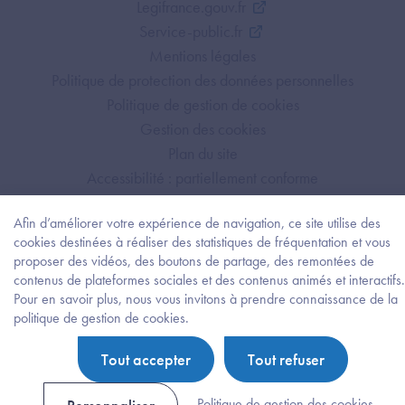
Legifrance.gouv.fr
Service-public.fr
Mentions légales
Politique de protection des données personnelles
Politique de gestion de cookies
Gestion des cookies
Plan du site
Accessibilité : partiellement conforme
Afin d’améliorer votre expérience de navigation, ce site utilise des
cookies destinées à réaliser des statistiques de fréquentation et vous
proposer des vidéos, des boutons de partage, des remontées de
contenus de plateformes sociales et des contenus animés et interactifs.
Pour en savoir plus, nous vous invitons à prendre connaissance de la
Besoi
politique de gestion de cookies.
d'être
guidé
Tout accepter
Tout refuser
?
Trouv
l'info
Politique de gestion des cookies