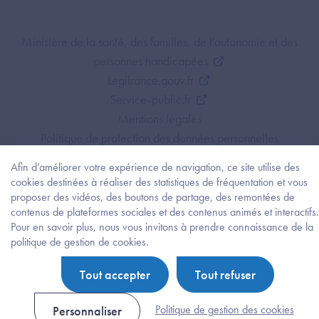
Footer Bottom ANS
Ministère de la santé, des familles, de l'autonomie et des
personnes handicapées
Legifrance.gouv.fr
Service-public.fr
Mentions légales
Politique de protection des données personnelles
Politique de gestion de cookies
Afin d’améliorer votre expérience de navigation, ce site utilise des
Gestion des cookies
cookies destinées à réaliser des statistiques de fréquentation et vous
Plan du site
proposer des vidéos, des boutons de partage, des remontées de
contenus de plateformes sociales et des contenus animés et interactifs.
Accessibilité : partiellement conforme
Pour en savoir plus, nous vous invitons à prendre connaissance de la
Besoi
politique de gestion de cookies.
d'être
guidé
Tout accepter
Tout refuser
?
Trouv
l'info
Politique de gestion des cookies
Personnaliser
ou