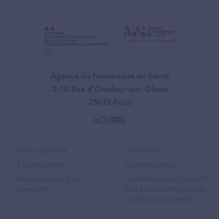
Agence du Numérique en Santé
2-10 Rue d'Oradour-sur-Glane
75015 Paris
linkedin
twitter
youtube
rss
Footer Left ANS
Footer Right A
Nous rejoindre
Webinaires
Espace presse
Contactez-nous
Inscrivez-vous à la
Contactez-nous (support
newsletter
dédié aux Entreprises du
numérique en santé)