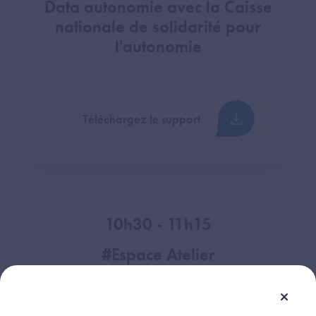
Data autonomie avec la Caisse
nationale de solidarité pour
l'autonomie
Téléchargez le support
10h30 - 11h15
#Espace Atelier
Une heure d'échange libre
avec le directeur général de