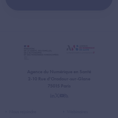
Agence du Numérique en Santé
2-10 Rue d'Oradour-sur-Glane
75015 Paris
linkedin
twitter
youtube
rss
Footer Left ANS
Footer Right A
Nous rejoindre
Webinaires