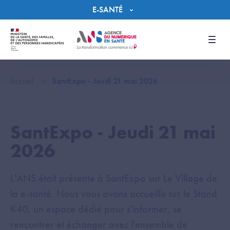
Panneau de gestion des cookies
E-SANTÉ
Men
Accueil
SantExpo - Jeudi 21 mai 2026
SantExpo - Jeudi 21 mai
2026
L'ANS était présente à SantExpo sur Le Village de
la e-santé. Nous vous avons accueillis sur le Stand
K40, un espace dédié pour s'informer, se
rencontrer et échanger avec l'ensemble de