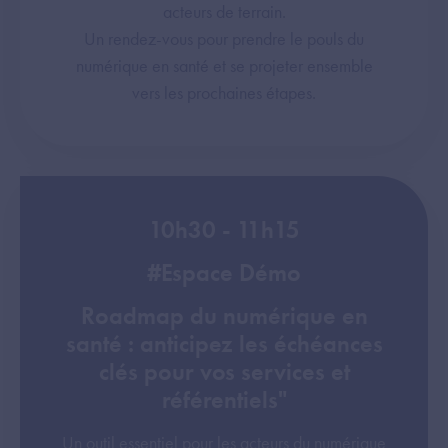
acteurs de terrain.
Un rendez-vous pour prendre le pouls du
numérique en santé et se projeter ensemble
vers les prochaines étapes.
10h30 - 11h15
#Espace Démo
Roadmap du numérique en
santé : anticipez les échéances
clés pour vos services et
référentiels"
Un outil essentiel pour les acteurs du numérique