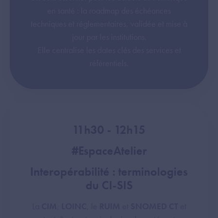
en santé : la roadmap des échéances
techniques et réglementaires, validée et mise à
jour par les institutions.
Elle centralise les dates clés des services et
référentiels.
11h30 - 12h15
#EspaceAtelier
Interopérabilité : terminologies
du CI-SIS
La
CIM
,
LOINC
, le
RUIM
et
SNOMED CT
et