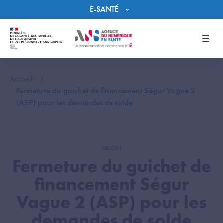
Panneau de gestion des cookies
E-SANTÉ
Men
Accueil
Fermeture du guichet de financement Ségur Vague 2
(ASP) pour les demandes de solde
JALON
Fermeture du guichet de
financement Ségur
Vague 2 (ASP) pour les
demandes de solde