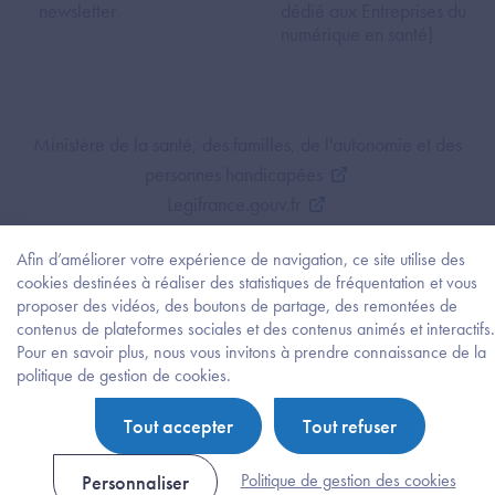
newsletter
dédié aux Entreprises du
numérique en santé)
Footer Bottom ANS
Ministère de la santé, des familles, de l'autonomie et des
personnes handicapées
Legifrance.gouv.fr
Service-public.fr
Afin d’améliorer votre expérience de navigation, ce site utilise des
Mentions légales
cookies destinées à réaliser des statistiques de fréquentation et vous
Politique de protection des données personnelles
proposer des vidéos, des boutons de partage, des remontées de
Politique de gestion de cookies
contenus de plateformes sociales et des contenus animés et interactifs.
Gestion des cookies
Pour en savoir plus, nous vous invitons à prendre connaissance de la
Besoi
politique de gestion de cookies.
Plan du site
d'être
guidé
Accessibilité : partiellement conforme
Tout accepter
Tout refuser
?
Trouv
l'info
Politique de gestion des cookies
Personnaliser
ou