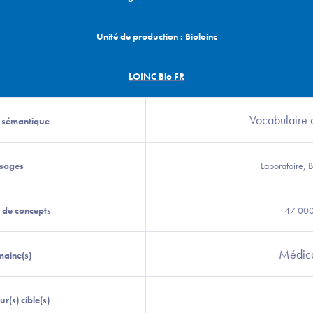
Unité de production : Bioloinc
LOINC Bio FR
Vocabulaire 
 sémantique
Usages
Laboratoire, B
 de concepts
47 00
Médic
maine(s)
ur(s) cible(s)