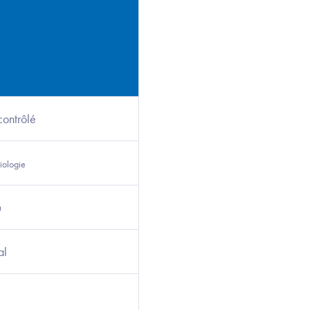
contrôlé
iologie
0
al