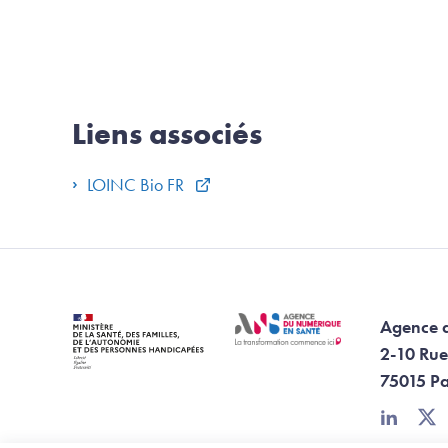
Liens associés
LOINC Bio FR
Agence 
2-10 Rue
75015 Pa
linkedin
twi