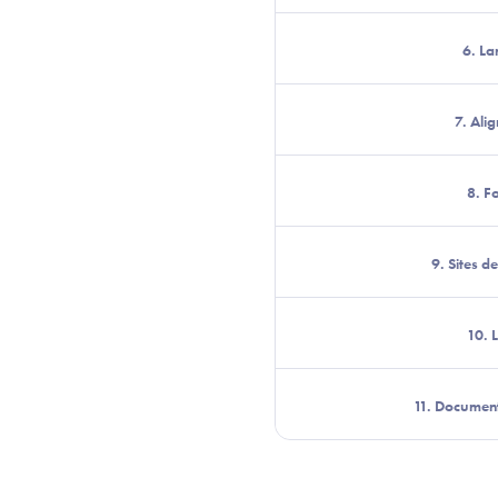
6. La
7. Ali
8. F
9. Sites d
10. 
11. Document