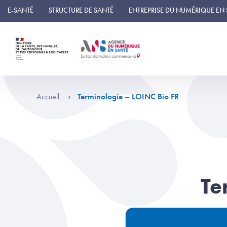
Panneau de gestion des cookies
E-SANTÉ
STRUCTURE DE SANTÉ
ENTREPRISE DU NUMÉRIQUE EN
Accueil
Terminologie – LOINC Bio FR
Te