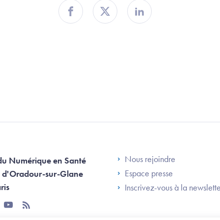
Partager sur Facebook
Partager sur Twitter
Partager sur Linkedin
Footer Left AN
Nous rejoindre
du Numérique en Santé
Espace presse
 d'Oradour-sur-Glane
ris
Inscrivez-vous à la newslett
tter
youtube
rss