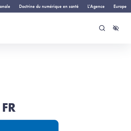
ionale
Doctrine du numérique en santé
L'Agence
Europe
Recherche
Accessi
 FR