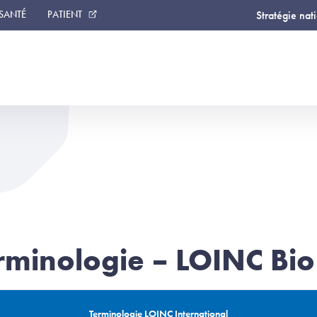
 SANTÉ
PATIENT
Stratégie nat
rminologie – LOINC Bio
Terminologie LOINC International