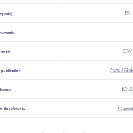
FR
ngue(s)
gnements
CSV
ormats
Portail Biol
e publication
LOv2
Licence
s de référence
Présentat