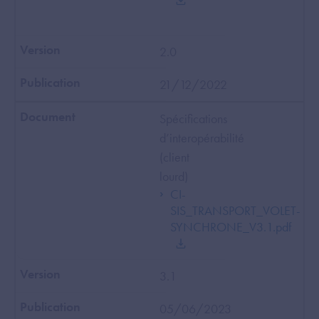
2.0
21/12/2022
Spécifications
d’interopérabilité
(client
lourd)
CI-
SIS_TRANSPORT_VOLET-
SYNCHRONE_V3.1.pdf
3.1
05/06/2023