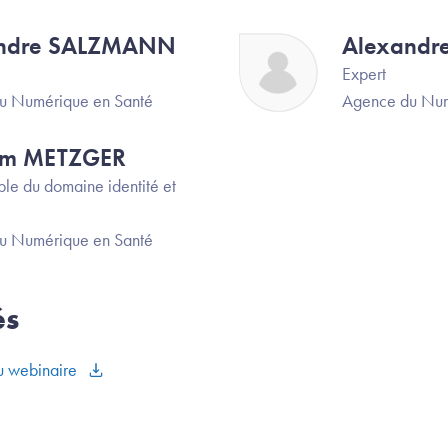
ndre SALZMANN
Alexand
Image
Expert
u Numérique en Santé
Agence du Num
im METZGER
le du domaine identité et
u Numérique en Santé
és
du webinaire