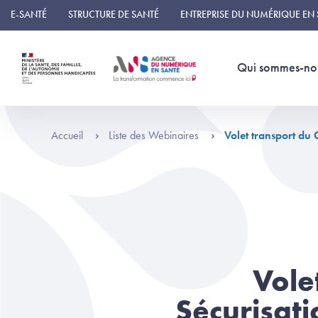
Panneau de gestion des cookies
E-SANTÉ
STRUCTURE DE SANTÉ
ENTREPRISE DU NUMÉRIQUE EN
Qui sommes-no
Accueil
Liste des Webinaires
Volet transport du 
Vole
Sécurisat