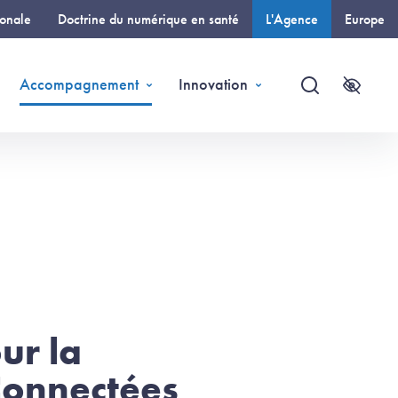
ionale
Doctrine du numérique en santé
L'Agence
Europe
(page courante)
Accompagnement
Innovation
Recherche
Accessi
ur la
Connectées