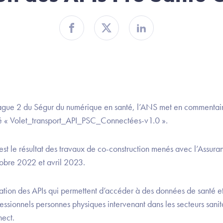
Partager sur Facebook
Partager sur Twitter
Partager sur Linkedin
vague 2 du Ségur du numérique en santé, l’ANS met en commentair
é « Volet_transport_API_PSC_Connectées-v1.0 ».
 est le résultat des travaux de co-construction menés avec l’Assur
bre 2022 et avril 2023.
sation des APIs qui permettent d’accéder à des données de santé et
ofessionnels personnes physiques intervenant dans les secteurs sanit
nect.