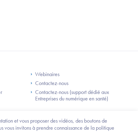
S
Footer Right ANS
Webinaires
Contactez-nous
er
Contactez-nous (support dédié aux
Entreprises du numérique en santé)
Besoin
d'être
guidé
entation et vous proposer des vidéos, des boutons de
?
us vous invitons à prendre connaissance de la politique
Trouvez
l'information