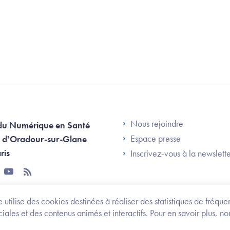
Footer Left AN
Nous rejoindre
du Numérique en Santé
Espace presse
 d'Oradour-sur-Glane
ris
Inscrivez-vous à la newslett
tter
youtube
rss
 utilise des cookies destinées à réaliser des statistiques de fréqu
les et des contenus animés et interactifs. Pour en savoir plus, no