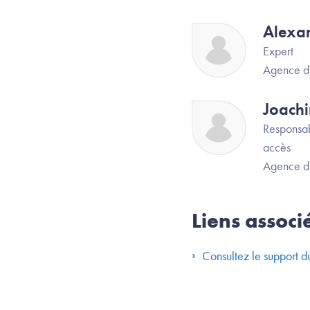
Alexa
Image
Expert
Agence d
Joach
Image
Responsab
accès
Agence d
Liens associ
Consultez le support 