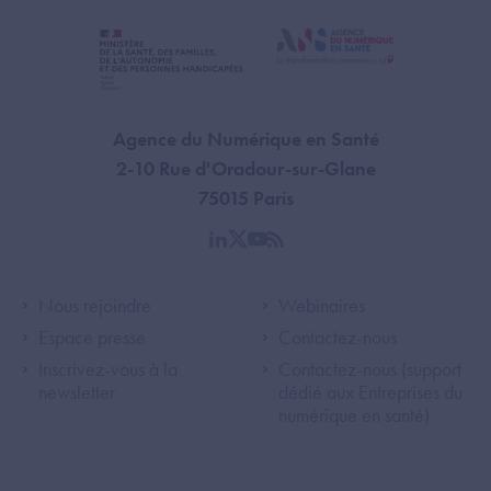
Agence du Numérique en Santé
2-10 Rue d'Oradour-sur-Glane
75015 Paris
linkedin
twitter
youtube
rss
Footer Left ANS
Footer Right A
Nous rejoindre
Webinaires
Espace presse
Contactez-nous
Inscrivez-vous à la
Contactez-nous (support
newsletter
dédié aux Entreprises du
numérique en santé)