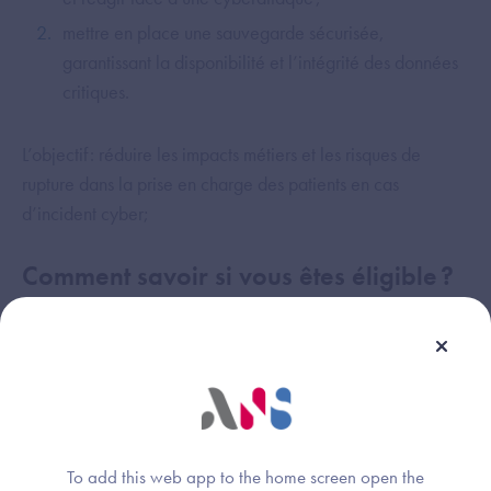
mettre en place une sauvegarde sécurisée,
garantissant la disponibilité et l’intégrité des données
critiques.
L’objectif : réduire les impacts métiers et les risques de
rupture dans la prise en charge des patients en cas
d’incident cyber;
Comment savoir si vous êtes éligible ?
Cet appel à financement, doté de 45 millions d’euros,
s’adresse tous les établissements sanitaires privés et publics.
Pour candidater, rendez-vous sur la plateforme e-
care, et déposez votre dossier avant le 31 octobre.
Pour être éligible, deux prérequis sont attendus :
To add this web app to the home screen open the