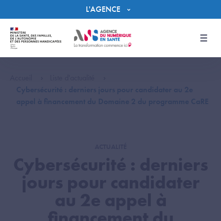
Panneau de gestion des cookies
L'AGENCE
Men
Accueil
Liste d'actualité
Cybersécurité : derniers jours pour candidater au 2e
appel à financement du Domaine 2 du programme CaRE
ACTUALITÉ
Cybersécurité : derniers
jours pour candidater
au 2e appel à
financement du