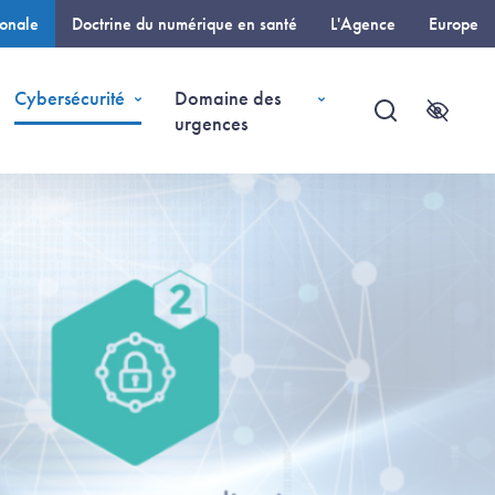
ionale
Doctrine du numérique en santé
L'Agence
Europe
e)
Cybersécurité
Domaine des
urgences
Recherche
Accessi