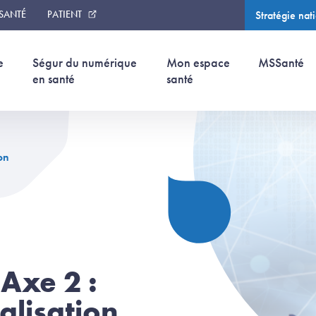
 SANTÉ
PATIENT
Stratégie nat
(page courant
e
Ségur du numérique
Mon espace
MSSanté
en santé
santé
on
Axe 2 :
alisation