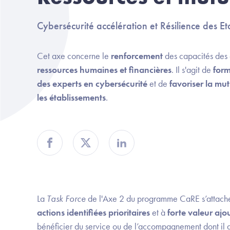
Cybersécurité accélération et Résilience des E
Cet axe concerne le
renforcement
des capacités des 
ressources humaines et financières
. Il s'agit de
form
des experts en cybersécurité
et de
favoriser la mu
les établissements
.
Partager sur Facebook
Partager sur Twitter
Partager sur Linkedin
La
Task Force
de l'Axe 2 du programme CaRE s’attache 
actions identifiées prioritaires
et à
forte valeur ajo
bénéficier du service ou de l’accompagnement dont il