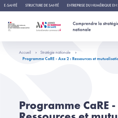
Panneau de gestion des cookies
E-SANTÉ
STRUCTURE DE SANTÉ
ENTREPRISE DU NUMÉRIQUE EN
Comprendre la stratégi
nationale
Accueil
Stratégie nationale
Programme CaRE - Axe 2 : Ressources et mutualisati
Programme CaRE - 
Ressources et mutu