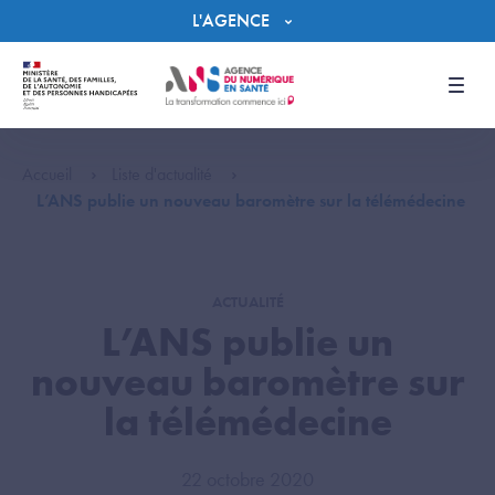
Panneau de gestion des cookies
L'AGENCE
Men
Accueil
Liste d'actualité
L’ANS publie un nouveau baromètre sur la télémédecine
ACTUALITÉ
L’ANS publie un
nouveau baromètre sur
la télémédecine
22 octobre 2020