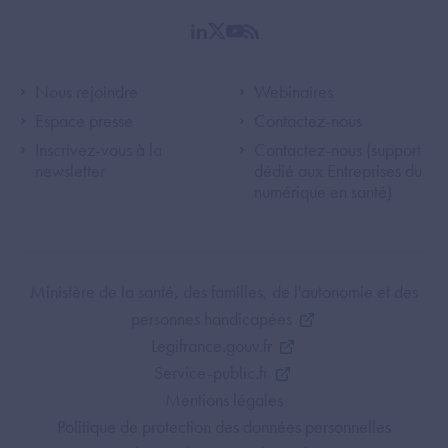
linkedin
twitter
youtube
rss
Footer Left ANS
Footer Right A
Nous rejoindre
Webinaires
Espace presse
Contactez-nous
Inscrivez-vous à la
Contactez-nous (support
newsletter
dédié aux Entreprises du
numérique en santé)
Footer Bottom ANS
Ministère de la santé, des familles, de l'autonomie et des
personnes handicapées
Legifrance.gouv.fr
Service-public.fr
Mentions légales
Politique de protection des données personnelles