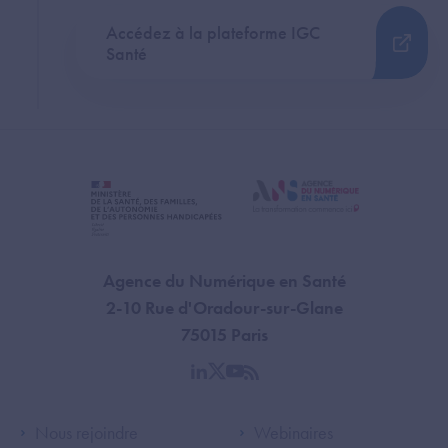
Accédez à la plateforme IGC
Santé
Agence du Numérique en Santé
2-10 Rue d'Oradour-sur-Glane
75015 Paris
linkedin
twitter
youtube
rss
Footer Left ANS
Footer Right A
Nous rejoindre
Webinaires