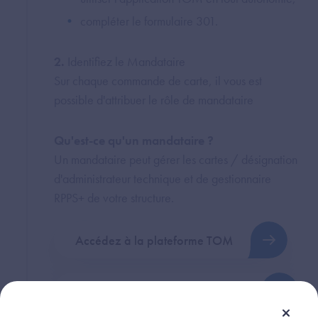
compléter le formulaire 301.
2.
Identifiez le Mandataire
Sur chaque commande de carte, il vous est
possible d'attribuer le rôle de mandataire
Qu'est-ce qu'un mandataire ?
Un mandataire peut gérer les cartes / désignation
d'administrateur technique et de gestionnaire
RPPS+ de votre structure.
Accédez à la plateforme TOM
Complétez la demarche en ligne