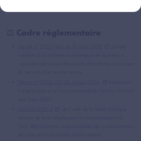
d’agenda et de prise de rendez-vous.
⚖️ Cadre réglementaire
Décret n° 2022-403 du 21 mars 2022
portant
création d’un traitement automatisé de données à
caractère personnel dénommé «Plateforme numérique
du Service d’accès aux soins»
Décret n° 2024-541 du 14 juin 2024
établissant
l'organisation et le fonctionnement du Service d'Accès
aux Soins (SAS)
L’article L6311-3
du Code de la Santé Publique
servant de base légale pour le fonctionnement du
SAS, définissant les responsabilités des professionnels
de santé et les modalités d'intervention