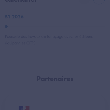
élément précé
élémen
S1 2026
S
Poursuite des travaux d'interfaçage avec les éditeurs
Tr
équipant les CPTS
le
Partenaires