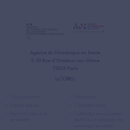
Agence du Numérique en Santé
2-10 Rue d'Oradour-sur-Glane
75015 Paris
linkedin
twitter
youtube
rss
Footer Left ANS
Footer Right A
Nous rejoindre
Webinaires
Espace presse
Contactez-nous
Inscrivez-vous à la
Contactez-nous (support
newsletter
dédié aux Entreprises du
numérique en santé)