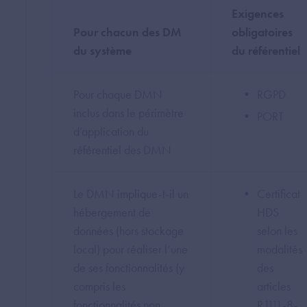
Exigences
Pour chacun des DM
obligatoires
du système
du référentiel
Pour chaque DMN
RGPD
inclus dans le périmètre
PORT
d’application du
référentiel des DMN
Le DMN implique-t-il un
Certificat
hébergement de
HDS
données (hors stockage
selon les
local) pour réaliser l’une
modalités
de ses fonctionnalités (y
des
compris les
articles
fonctionnalités non
R1111-8-