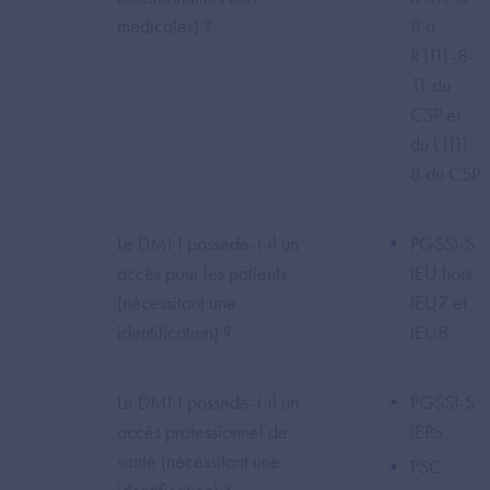
médicales) ?
8 à
R1111-8-
11 du
CSP et
du L1111-
8 du CSP
Le DMN possède-t-il un
PGSSI-S
accès pour les patients
IEU hors
(nécessitant une
IEU7 et
identification) ?
IEU8
Le DMN possède-t-il un
PGSSI-S
accès professionnel de
IEPS
santé (nécessitant une
PSC