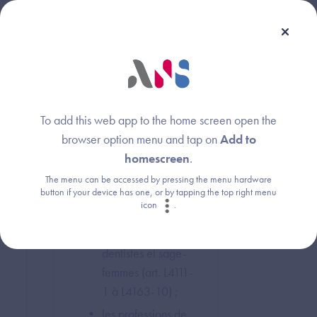
identification) ?
ANN
INS et
Les professionnels de
IEU7 et
santé sont listés de
IEU8
manière exhaustive dans
ADM
le code de la santé
publique :
To add this web app to the home screen open the
browser option menu and tap on
Add to
les professions
homescreen
.
médicales :
The menu can be accessed by pressing the menu hardware
button if your device has one, or by tapping the top right menu
médecins,
icon
.
odontologistes,
chirurgiens
dentistes et sage-
femmes (art. L4111-
1 à L4163-10) ;
les professions de