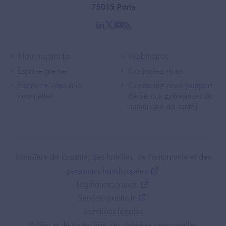
75015 Paris
linkedin
twitter
youtube
rss
Footer Left ANS
Footer Right A
Nous rejoindre
Webinaires
Espace presse
Contactez-nous
Inscrivez-vous à la
Contactez-nous (support
newsletter
dédié aux Entreprises du
numérique en santé)
Footer Bottom ANS
Ministère de la santé, des familles, de l'autonomie et des
personnes handicapées
Legifrance.gouv.fr
Service-public.fr
Mentions légales
Politique de protection des données personnelles