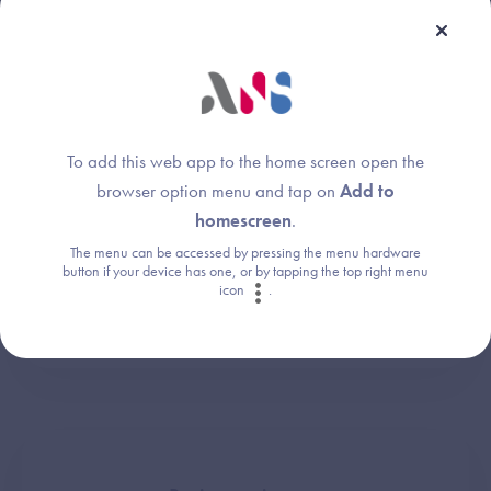
Services d’échanges de données de santé
To add this web app to the home screen open the
browser option menu and tap on
Add to
homescreen
.
The menu can be accessed by pressing the menu hardware
button if your device has one, or by tapping the top right menu
icon
.
Innovation