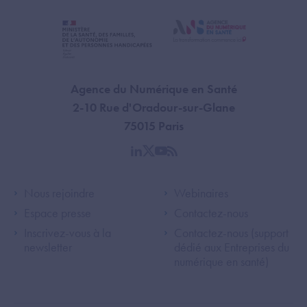
Agence du Numérique en Santé
2-10 Rue d'Oradour-sur-Glane
75015 Paris
linkedin
twitter
youtube
rss
Footer Left ANS
Footer Right A
Nous rejoindre
Webinaires
Espace presse
Contactez-nous
Inscrivez-vous à la
Contactez-nous (support
newsletter
dédié aux Entreprises du
numérique en santé)