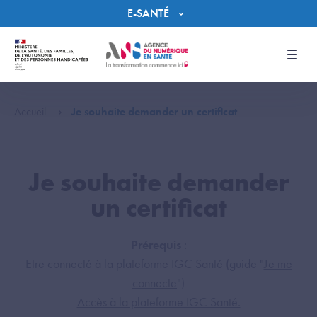
Panneau de gestion des cookies
E-SANTÉ
Men
Accueil
Je souhaite demander un certificat
Je souhaite demander
un certificat
Prérequis
:
Etre connecté à la plateforme IGC Santé (guide "
Je me
connecte
")
Accès à la plateforme IGC Santé.