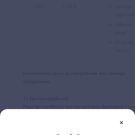
SERV
CONF
Service
applicatif
Adresse
email
Email de
l’acteur
Informations pour la complétude des champs
obligatoires
:
1) Service applicatif
Pour les certificats qui ne sont pas destinés à l’u
INSi
: Ce champ libre désigne une application ou une
structure (Exemples : « SAMU 75 », « Proxy DMP CH
Nantes »).