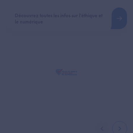
Découvrez toutes les infos sur l'éthique et
le numérique
élément précé
élémen