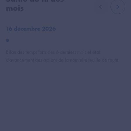
mois
élément précé
élémen
16 décembre 2026
18
Bilan des temps forts des 6 derniers mois et état
Ce
d'avancement des actions de la nouvelle feuille de route.
l’
au