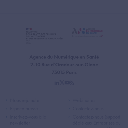
Agence du Numérique en Santé
2-10 Rue d'Oradour-sur-Glane
75015 Paris
linkedin
twitter
youtube
rss
Footer Left ANS
Footer Right A
Nous rejoindre
Webinaires
Espace presse
Contactez-nous
Inscrivez-vous à la
Contactez-nous (support
newsletter
dédié aux Entreprises du