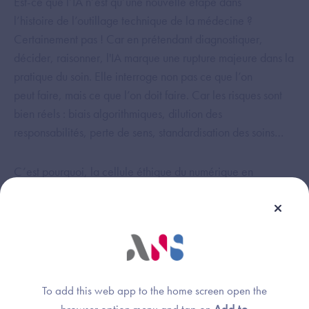
Est-ce que l’IA n’est qu’une nouvelle étape dans
l’histoire de l’outillage technique de la médecine ?
Certainement pas ! Car en prétendant diagnostiquer,
décider, raisonner, l'IA marque une rupture majeure dans la
pratique du soin. Elle interroge non pas ce que l’on
peut faire, mais ce que l’on doit faire. Car les risques sont
bien réels : biais algorithmiques, dilution des
responsabilités, perte de sens, standardisation des soins…
C’est pourquoi, la cellule éthique du numérique en
santé
publie un
guide d’implémentation de l’éthique
dans les systèmes d’IA en santé
.
Téléchargez le guide
To add this web app to the home screen open the
Un guide complet qui :
browser option menu and tap on
Add to