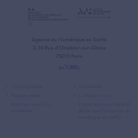
Agence du Numérique en Santé
2-10 Rue d'Oradour-sur-Glane
75015 Paris
linkedin
twitter
youtube
rss
Footer Left ANS
Footer Right A
Nous rejoindre
Webinaires
Espace presse
Contactez-nous
Inscrivez-vous à la
Contactez-nous (support
newsletter
dédié aux Entreprises du
numérique en santé)