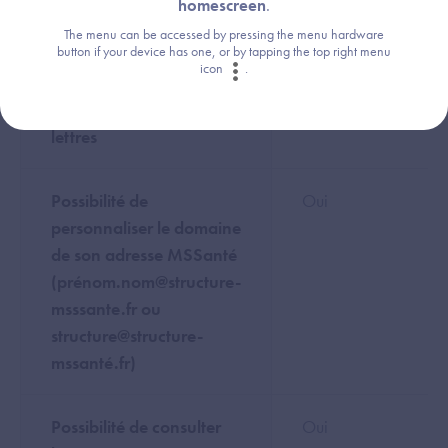
homescreen
.
référentiel 1.6
The menu can be accessed by pressing the menu hardware
button if your device has one, or by tapping the top right menu
icon
.
Précisions sur la
Non
délégation de boite aux
renseigné
lettres
Possibilité de
Oui
personnaliser le domaine
de son adresse MSSanté
(prénom.nom@structure-
msssante.fr ou
structure@structure-
mssanté.fr)
Possibilité de consulter
Oui