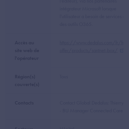
l'éditeur), via nos partenaires
intégrateur Microsoft lorsque
l'utilisateur a besoin de services au
des outils O365.
Accès au
https://www.dedalus.com/fr/fr/o
site web de
offer/products/santnet-box/
l'opérateur
Région(s)
Tous
couverte(s)
Contacts
Contact Global Dedalus: Thierry Vi
- BU Manager Connected Careig
Secteurs
Hôpital