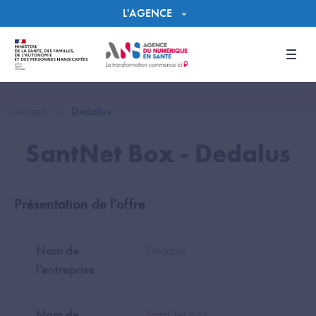
Panneau de gestion des cookies
L'AGENCE
Men
Accueil
Dedalus
SantNet Box - Dedalus
Présentation de l'offre
Nom de
Dedalus
l'entreprise
Nom de
SantNet Box