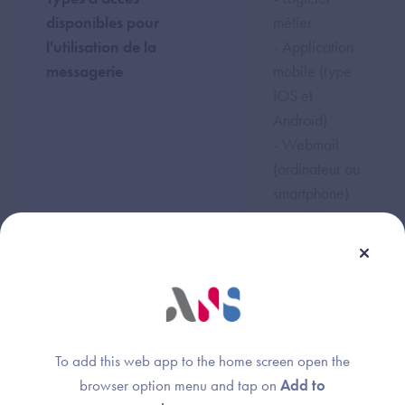
disponibles pour
métier
l'utilisation de la
- Application
messagerie
mobile (type
IOS et
Android)
- Webmail
(ordinateur ou
smartphone)
- Outil de
messagerie
(type
Outlook)
Possibilité de déléguer
Non
To add this web app to the home screen open the
une boîte aux lettres en
browser option menu and tap on
Add to
conformité avec le