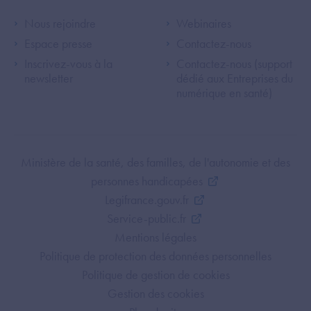
Footer Left ANS
Footer Right A
Nous rejoindre
Webinaires
Espace presse
Contactez-nous
Inscrivez-vous à la
Contactez-nous (support
newsletter
dédié aux Entreprises du
numérique en santé)
Footer Bottom ANS
Ministère de la santé, des familles, de l'autonomie et des
personnes handicapées
Legifrance.gouv.fr
Service-public.fr
Mentions légales
Politique de protection des données personnelles
Politique de gestion de cookies
Gestion des cookies