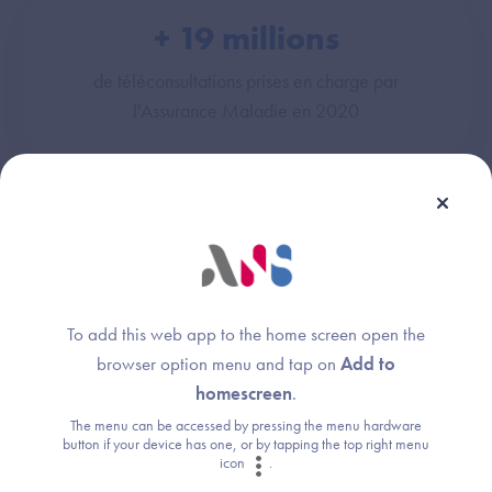
+
19
millions
de téléconsultations prises en charge par
l'Assurance Maladie en 2020
+
370 000
boîtes aux lettres de messagerie sécurisée en
To add this web app to the home screen open the
2021
browser option menu and tap on
Add to
homescreen
.
The menu can be accessed by pressing the menu hardware
button if your device has one, or by tapping the top right menu
icon
.
+
350 000