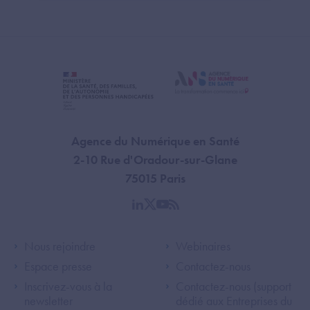
Agence du Numérique en Santé
2-10 Rue d'Oradour-sur-Glane
75015 Paris
linkedin
twitter
youtube
rss
Footer Left ANS
Footer Right A
Nous rejoindre
Webinaires
Espace presse
Contactez-nous
Inscrivez-vous à la
Contactez-nous (support
newsletter
dédié aux Entreprises du