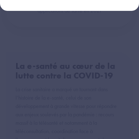
applications de santé en 2021
La e-santé au cœur de la
lutte contre la COVID-19
La crise sanitaire a marqué un tournant dans
l’histoire de la e-santé, celui de son
développement à grande vitesse pour répondre
aux enjeux soulevés par la pandémie : recours
massif à la télésanté et notamment à la
téléconsultation, coordination face à