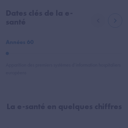
Dates clés de la e-
santé
élément précé
élémen
Années 60
6 
Apparition des premiers systèmes d’information hospitaliers
Pro
européens
La e-santé en quelques chiffres