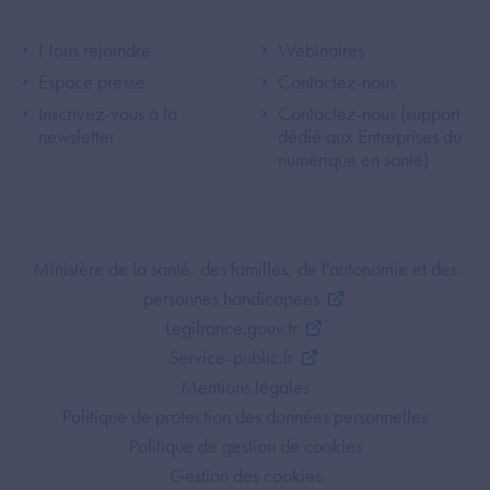
Footer Left ANS
Footer Right A
Nous rejoindre
Webinaires
Espace presse
Contactez-nous
Inscrivez-vous à la
Contactez-nous (support
newsletter
dédié aux Entreprises du
numérique en santé)
Footer Bottom ANS
Ministère de la santé, des familles, de l'autonomie et des
personnes handicapées
Legifrance.gouv.fr
Service-public.fr
Mentions légales
Politique de protection des données personnelles
Politique de gestion de cookies
Gestion des cookies