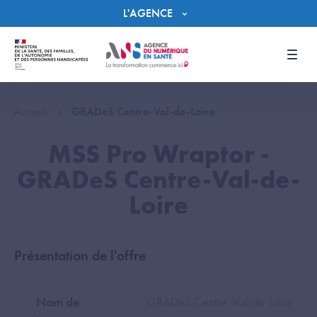
Panneau de gestion des cookies
L'AGENCE
Men
Accueil
GRADeS Centre-Val-de-Loire
MSS Pro Wraptor -
GRADeS Centre-Val-de-
Loire
Présentation de l'offre
Nom de
GRADeS Centre-Val-de-Loire