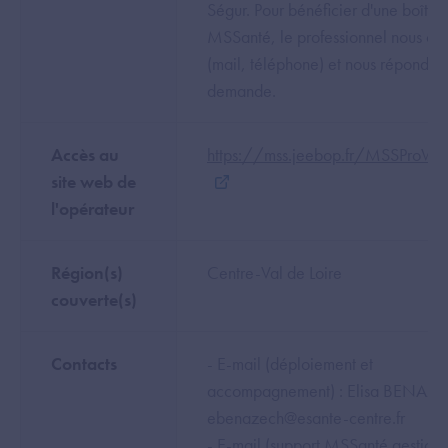
Ségur. Pour bénéficier d'une boîte
MSSanté, le professionnel nous co
(mail, téléphone) et nous répondon
demande.
Accès au
https://mss.jeebop.fr/MSSProWe
site web de
l'opérateur
Région(s)
Centre-Val de Loire
couverte(s)
Contacts
- E-mail (déploiement et
accompagnement) : Elisa BENAZ
ebenazech@esante-centre.fr
- E-mail (support MSSanté gestion 