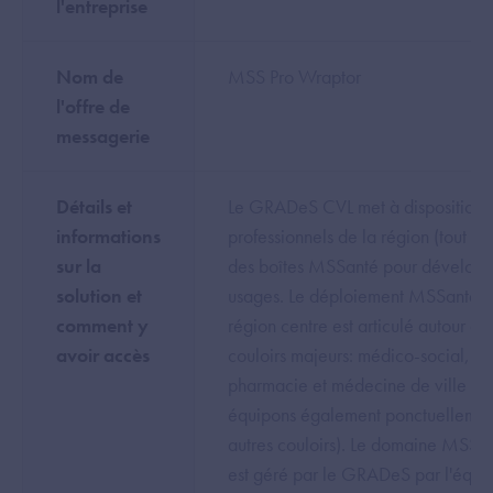
l'entreprise
Nom de
MSS Pro Wraptor
l'offre de
messagerie
Détails et
Le GRADeS CVL met à disposition 
informations
professionnels de la région (tout cou
sur la
des boîtes MSSanté pour développ
solution et
usages. Le déploiement MSSanté 
comment y
région centre est articulé autour de
avoir accès
couloirs majeurs: médico-social,
pharmacie et médecine de ville (n
équipons également ponctuellemen
autres couloirs). Le domaine MSSa
est géré par le GRADeS par l'équi