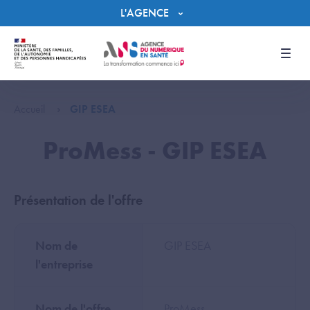
Panneau de gestion des cookies
L'AGENCE
Men
Accueil
GIP ESEA
ProMess - GIP ESEA
Présentation de l'offre
Nom de
GIP ESEA
l'entreprise
Nom de l'offre
ProMess