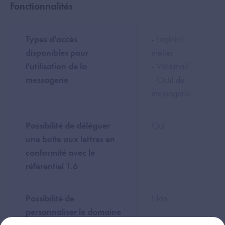
Fonctionnalités
Types d'accès
- Logiciel
disponibles pour
métier
l'utilisation de la
- Webmail
messagerie
- Outil de
messagerie
Possibilité de déléguer
Oui
une boîte aux lettres en
conformité avec le
référentiel 1.6
Possibilité de
Non
personnaliser le domaine