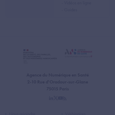
- Vidéos en ligne
- Guides
Agence du Numérique en Santé
2-10 Rue d'Oradour-sur-Glane
75015 Paris
linkedin
twitter
youtube
rss
Footer Left ANS
Footer Right A
Nous rejoindre
Webinaires