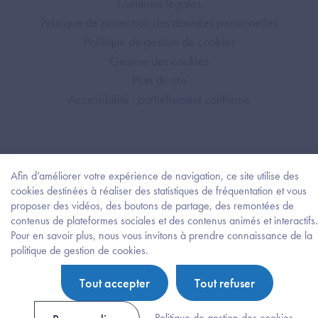
Mentions légales
Politique de protection des données personnelles
Politique de gestion de cookies
Gestion des cookies
Plan du site
Accessibilité : partiellement conforme
Afin d’améliorer votre expérience de navigation, ce site utilise des
cookies destinées à réaliser des statistiques de fréquentation et vous
proposer des vidéos, des boutons de partage, des remontées de
contenus de plateformes sociales et des contenus animés et interactifs.
Pour en savoir plus, nous vous invitons à prendre connaissance de la
Besoi
politique de gestion de cookies.
d'être
guidé
Tout accepter
Tout refuser
?
Trouv
l'info
Politique de gestion des cookies