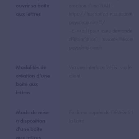
ouvrir sa boîte
création d'une BAL) :
aux lettres
https://inscription-mss.esante-
paysdelaloire.fr/
- E-Mail (pour toute demande
d'information) : mssante@esante-
paysdelaloire.fr
Modalités de
Via une interface WEB, via le se
création d’une
client
boîte aux
lettres
Mode de mise
En direct auprès du GRADeS Pay
à disposition
la Loire
d'une boite
aux lettres