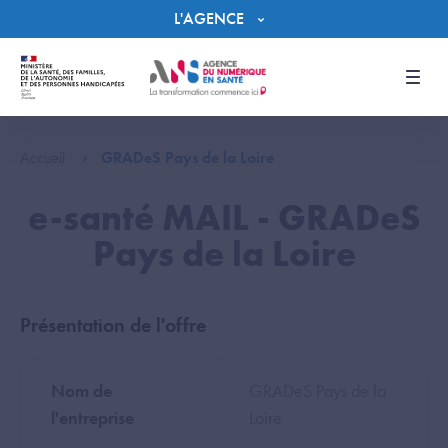
Panneau de gestion des cookies
L'AGENCE
Men
Accueil
GRADeS Pays de la Loire
e-santé MAIL - GRADeS
Pays de la Loire
Présentation de l'offre
Nom de
GRADeS Pays de la
l'entreprise
Loire