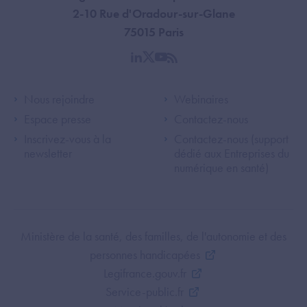
2-10 Rue d'Oradour-sur-Glane
75015 Paris
linkedin
twitter
youtube
rss
Footer Left ANS
Footer Right A
Nous rejoindre
Webinaires
Espace presse
Contactez-nous
Inscrivez-vous à la
Contactez-nous (support
newsletter
dédié aux Entreprises du
numérique en santé)
Footer Bottom ANS
Ministère de la santé, des familles, de l'autonomie et des
personnes handicapées
Legifrance.gouv.fr
Service-public.fr