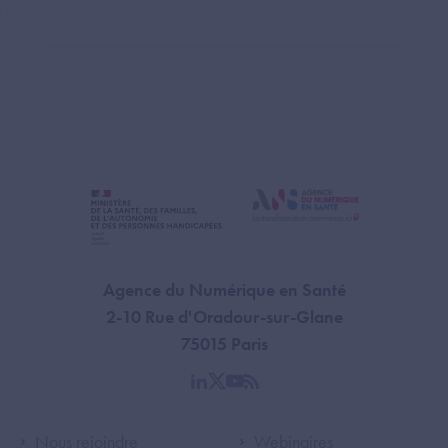
Agence du Numérique en Santé
2-10 Rue d'Oradour-sur-Glane
75015 Paris
linkedin
twitter
youtube
rss
Footer Left ANS
Footer Right A
Nous rejoindre
Webinaires