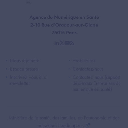
Agence du Numérique en Santé
2-10 Rue d'Oradour-sur-Glane
75015 Paris
linkedin
twitter
youtube
rss
Footer Left ANS
Footer Right A
Nous rejoindre
Webinaires
Espace presse
Contactez-nous
Inscrivez-vous à la
Contactez-nous (support
newsletter
dédié aux Entreprises du
numérique en santé)
Footer Bottom ANS
Ministère de la santé, des familles, de l'autonomie et des
personnes handicapées