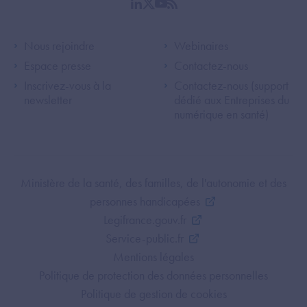
linkedin
twitter
youtube
rss
Footer Left ANS
Footer Right A
Nous rejoindre
Webinaires
Espace presse
Contactez-nous
Inscrivez-vous à la
Contactez-nous (support
newsletter
dédié aux Entreprises du
numérique en santé)
Footer Bottom ANS
Ministère de la santé, des familles, de l'autonomie et des
personnes handicapées
Legifrance.gouv.fr
Service-public.fr
Mentions légales
Politique de protection des données personnelles
Politique de gestion de cookies