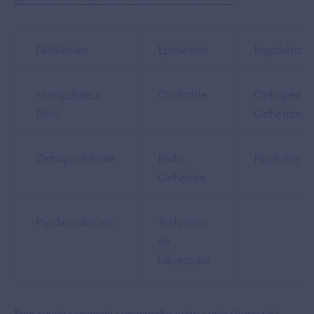
Diététicien
Epithésiste
Ergothérape
Manipulateur
Oculariste
Orthopédist
ERM
Orthésiste
Orthoprothésiste
Podo-
Psychologue
Orthésiste
Psychomotricien
Technicien
de
laboratoire
Pour savoir comment commander votre carte
cliquez ici.