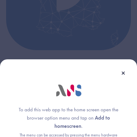
Depuis fin octobre, infirmières et infirmiers sont enregistrés
par l’Ordre national des infirmiers (ONI) dans le RPPS, le
répertoire partagé des professionnels intervenant dans le
système de santé.
Ce changement simplifie les démarches administratives
To add this web app to the home screen open the
pour les infirmiers et facilité l’obtention d’un e-CPS.
browser option menu and tap on
Add to
Afin d’accompagner et faciliter cette évolution, l’Ordre
homescreen
.
national des infirmiers et l’ANS ont mis en œuvre des outils
de communication (FAQ, vidéos).
The menu can be accessed by pressing the menu hardware