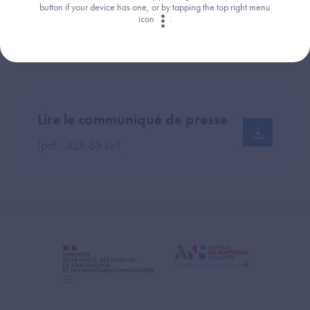
button if your device has one, or by tapping the top right menu
icon
.
Télécharger le communiqué
Lire le communiqué de presse
(pdf - 425.63 Ko)