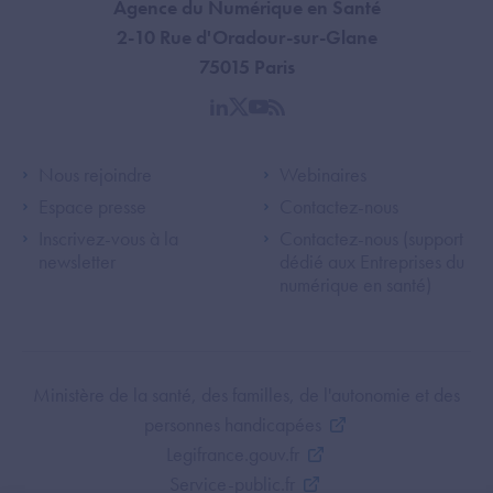
Agence du Numérique en Santé
2-10 Rue d'Oradour-sur-Glane
75015 Paris
linkedin
twitter
youtube
rss
Footer Left ANS
Footer Right A
Nous rejoindre
Webinaires
Espace presse
Contactez-nous
Inscrivez-vous à la
Contactez-nous (support
newsletter
dédié aux Entreprises du
numérique en santé)
Footer Bottom ANS
Ministère de la santé, des familles, de l'autonomie et des
personnes handicapées
Legifrance.gouv.fr
Service-public.fr