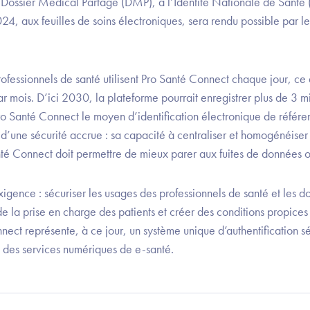
Dossier Médical Partagé (DMP), à l’Identité Nationale de Santé 
4, aux feuilles de soins électroniques, sera rendu possible par l
fessionnels de santé utilisent Pro Santé Connect chaque jour, ce 
r mois. D’ici 2030, la plateforme pourrait enregistrer plus de 3 m
Pro Santé Connect le moyen d’identification électronique de référ
 d’une sécurité accrue : sa capacité à centraliser et homogénéiser
anté Connect doit permettre de mieux parer aux fuites de données 
xigence : sécuriser les usages des professionnels de santé et les
e la prise en charge des patients et créer des conditions propices
nnect représente, à ce jour, un système unique d’authentification sé
à des services numériques de e-santé.