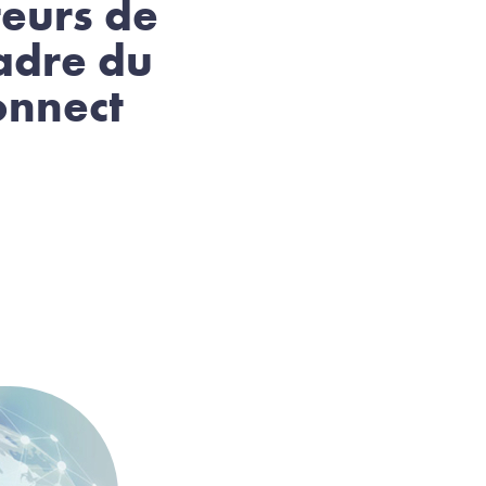
teurs de
cadre du
onnect