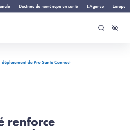
ionale
Doctrine du numérique en santé
L'Agence
Europe
Recherche
Accessi
du déploiement de Pro Santé Connect
 renforce