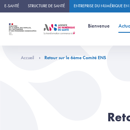
Panneau de gestion des cookies
E-SANTÉ
STRUCTURE DE SANTÉ
ENTREPRISE DU NUMÉRIQUE EN
(page courante)
Bienvenue
Actua
Accueil
Retour sur le 6ème Comité ENS
Ret