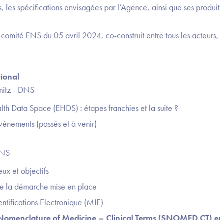
s, les spécifications envisagées par l’Agence, ainsi que ses produits
comité ENS du 05 avril 2024, co-construit entre tous les acteurs, p
tional
mitz - DNS
th Data Space (EHDS) : étapes franchies et la suite ?
 évènements (passés et à venir)
ANS
ux et objectifs
de la démarche mise en place
ntifications Electronique (MIE)
Nomenclature of Medicine – Clinical Terms (SNOMED CT) e