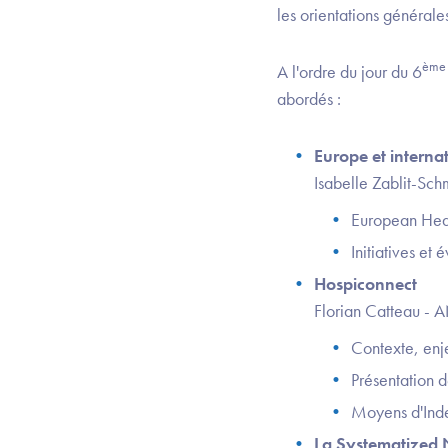
les orientations générale
ème
A l'ordre du jour du 6
abordés :
Europe et interna
Isabelle Zablit-Sch
European Heal
Initiatives et
Hospiconnect
Florian Catteau - 
Contexte, enje
Présentation 
Moyens d'Inde
La Systematized 