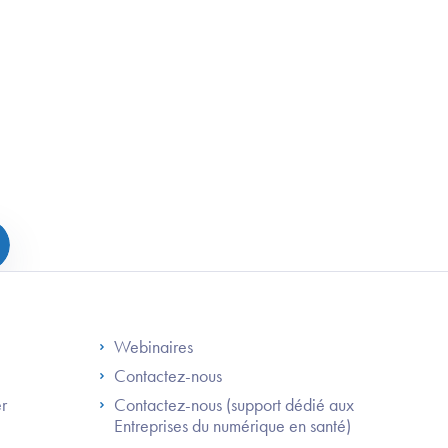
S
Footer Right ANS
Webinaires
Contactez-nous
er
Contactez-nous (support dédié aux
Entreprises du numérique en santé)