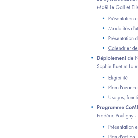
Maël Le Gall et El
Présentation 
Modalités d'uti
Présentation d
Calendrier de
Déploiement de l’
Sophie Buet et Lau
Eligibilité
Plan d'avanc
Usages, foncti
Programme CoM
Frédéric Pouligny 
Présentation e
Plan d'action