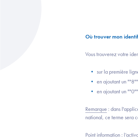
Où trouver mon identif
Vous trouverez votre ident
sur la première lig
en ajoutant un ""8
en ajoutant un ""0"
Remarque
: dans l'applic
national, ce terme sera 
Point information : l’act