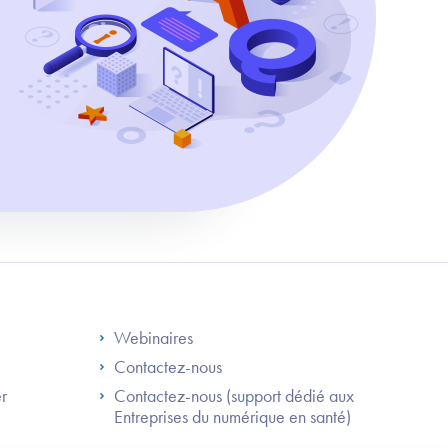
S
Footer Right ANS
Webinaires
Contactez-nous
er
Contactez-nous (support dédié aux
Entreprises du numérique en santé)
Besoin