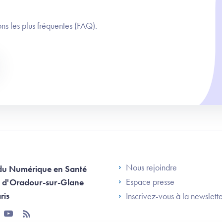
ns les plus fréquentes (FAQ).
Footer Left AN
Nous rejoindre
du Numérique en Santé
Espace presse
 d'Oradour-sur-Glane
ris
Inscrivez-vous à la newslett
tter
youtube
rss