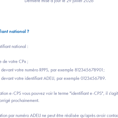
Dernière mise à jour le 29 juillet 2026
iant national ?
ifiant national :
ne de votre CPx ;
"" devant votre numéro RPPS, par exemple 812345678901;
" devant votre identifiant ADELI, par exemple 0123456789.
ation e-CPS vous pouvez voir le terme "identifiant e-CPS", il s'agit 
corrigé prochainement.
ivation par numéro ADELI ne peut être réalisée qu’après avoir conta