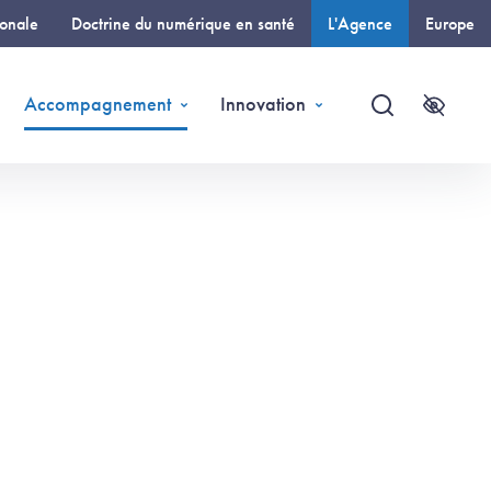
ionale
Doctrine du numérique en santé
L'Agence
Europe
(page courante)
Accompagnement
Innovation
Recherche
Accessi