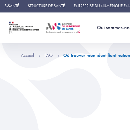
Panneau de gestion des cookies
E-SANTÉ
STRUCTURE DE SANTÉ
ENTREPRISE DU NUMÉRIQUE EN
Qui sommes-no
Accueil
FAQ
Où trouver mon identifiant nation