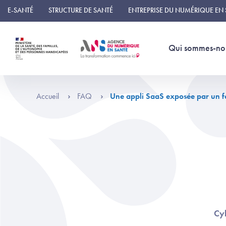
Panneau de gestion des cookies
E-SANTÉ
STRUCTURE DE SANTÉ
ENTREPRISE DU NUMÉRIQUE EN
Qui sommes-no
Accueil
FAQ
Une appli SaaS exposée par un fou
Cyb