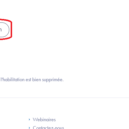
 l'habilitation est bien supprimée.
S
Footer Right ANS
Webinaires
Contactez-nous