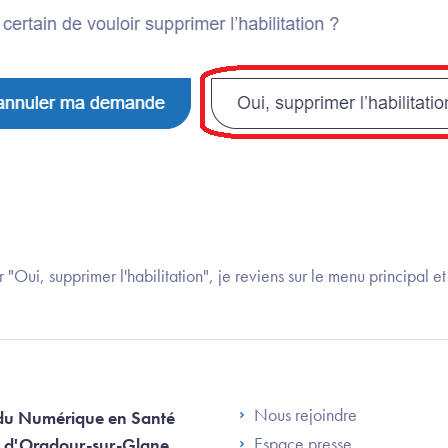
r "Oui, supprimer l'habilitation", je reviens sur le menu principal et
Footer Left AN
Nous rejoindre
du Numérique en Santé
Espace presse
 d'Oradour-sur-Glane