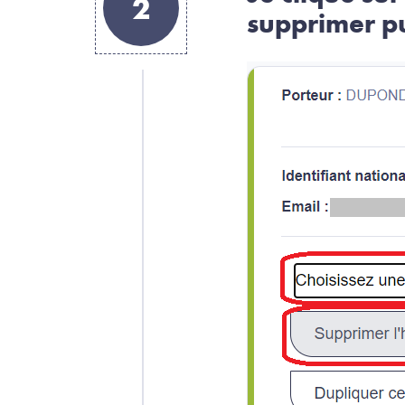
2
supprimer pui