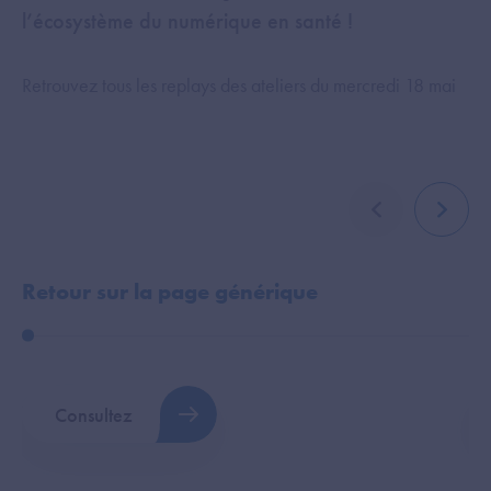
l’écosystème du numérique en santé !
Retrouvez tous les replays des ateliers du mercredi 18 mai
élément précé
élémen
Retour sur la page générique
P
Consultez