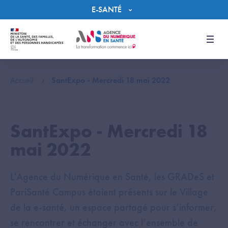
Panneau de gestion des cookies
E-SANTÉ
Men
Accueil
SantExpo - Mercredi 18 mai 2022
SantExpo - Mercredi 18
mai 2022
L'Agence du Numérique en Santé, les GRADeS et
PariSanté Campus étaient présents sur le Village
de la e-santé, un espace partagé pour s’informer,
se rencontrer et échanger avec l’ensemble de