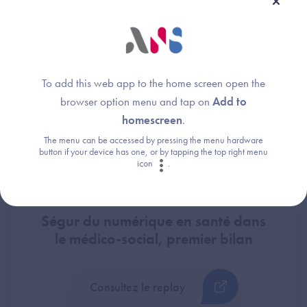
Ensemble pour mettre en oeuvre
l'Identité Nationale de Santé !
To add this web app to the home screen open the
browser option menu and tap on
Add to
Consultez le replay
homescreen
.
The menu can be accessed by pressing the menu hardware
button if your device has one, or by tapping the top right menu
icon
.
Ségur du numérique en santé dans
le médico-social, premier bilan
Consultez le replay