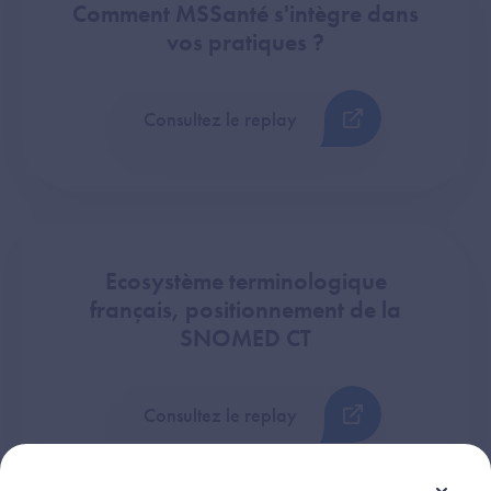
Comment MSSanté s'intègre dans
vos pratiques ?
Consultez le replay
Ecosystème terminologique
français, positionnement de la
SNOMED CT
Consultez le replay