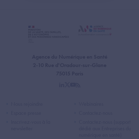
Agence du Numérique en Santé
2-10 Rue d'Oradour-sur-Glane
75015 Paris
linkedin
twitter
youtube
rss
Footer Left ANS
Footer Right A
Nous rejoindre
Webinaires
Espace presse
Contactez-nous
Inscrivez-vous à la
Contactez-nous (support
newsletter
dédié aux Entreprises du
numérique en santé)