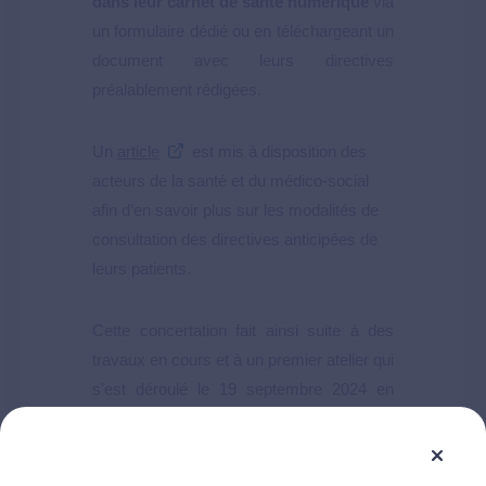
dans leur carnet de santé numérique
via
un formulaire dédié ou en téléchargeant un
document avec leurs directives
préalablement rédigées.
Un
article
est mis à disposition des
acteurs de la santé et du médico-social
afin d’en savoir plus sur les modalités de
consultation des directives anticipées de
leurs patients.
Cette concertation fait ainsi suite à des
travaux en cours et à un premier atelier qui
s'est déroulé le 19 septembre 2024 en
présence de professionnels de santé et de
représentants d'usagers. L’objectif de cet
échange était d'échanger autour des