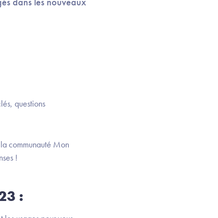
gés dans les nouveaux
lés, questions
ec la communauté Mon
nses !
23 :