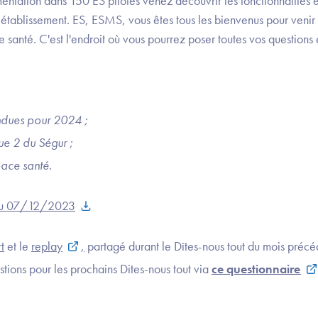
entation dans 150 ES pilotes venez découvrir les fonctionnalités e
 établissement. ES, ESMS, vous êtes tous les bienvenus pour veni
nté. C'est l'endroit où vous pourrez poser toutes vos questions e
endues pour 2024 ;
gue 2 du Ségur ;
ace santé.
 du 07/12/2023
t
et le
replay
,
partagé durant le Dîtes-nous tout du mois précé
tions pour les prochains Dites-nous tout via
ce questionnaire