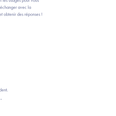
t les usages pour vous
r échanger avec la
t obtenir des réponses !
dent.
.