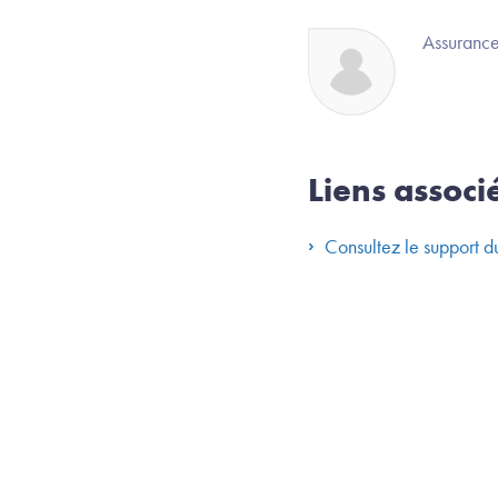
Image
Assuranc
Liens associ
Consultez le support