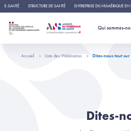
Panneau de gestion des cookies
E-SANTÉ
STRUCTURE DE SANTÉ
ENTREPRISE DU NUMÉRIQUE EN
Qui sommes-no
Accueil
Liste des Webinaires
Dites-nous tout sur
Dites-n