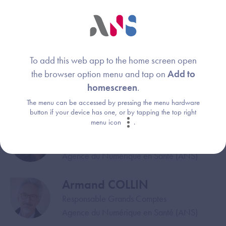
Nathalie BAUDINIERE
Image
Responsable de missions
Agence du Numérique en Santé (ANS)
To add this web app to the home screen open
Mathieu BAJAT
Image
the browser option menu and tap on
Add to
Expert Interopérabilité technique
homescreen
.
Agence du Numérique en Santé (ANS)
The menu can be accessed by pressing the menu hardware
button if your device has one, or by tapping the top right
menu icon
.
Thomas GAY
Image
Responsable de projets
Agence du Numérique en Santé (ANS)
Armand COLLIN
Image
Responsable Grands Comptes
Agence du Numérique en Santé (ANS)