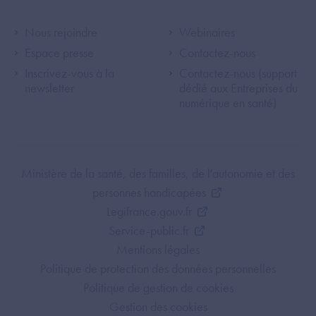
Footer Left ANS
Footer Right A
Nous rejoindre
Webinaires
Espace presse
Contactez-nous
Inscrivez-vous à la
Contactez-nous (support
newsletter
dédié aux Entreprises du
numérique en santé)
Footer Bottom ANS
Ministère de la santé, des familles, de l'autonomie et des
personnes handicapées
Legifrance.gouv.fr
Service-public.fr
Mentions légales
Politique de protection des données personnelles
Politique de gestion de cookies
Gestion des cookies