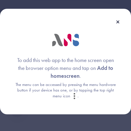
Webinaire animé par :
To add this web app to the home screen open
the browser option menu and tap on
Add to
Laurent RAGAIN
Image
homescreen
.
Agence du Numérique en Santé
The menu can be accessed by pressing the menu hardware
button if your device has one, or by tapping the top right
menu icon
.
Arnaud BOURHIS
Image
Agence du Numérique en Santé