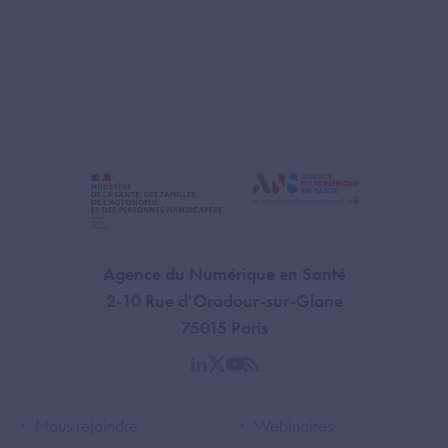
Agence du Numérique en Santé
2-10 Rue d'Oradour-sur-Glane
75015 Paris
linkedin
twitter
youtube
rss
Footer Left ANS
Footer Right A
Nous rejoindre
Webinaires