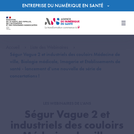
Panneau de gestion des cookies
ENTREPRISE DU NUMÉRIQUE EN SANTÉ
Men
Accueil
Liste des Webinaires
Ségur Vague 2 et industriels des couloirs Médecine de
ville, Biologie médicale, Imagerie et Etablissements de
santé - lancement d’une nouvelle de série de
concertations !
LES WEBINAIRES DE L'ANS
Ségur Vague 2 et
industriels des couloirs