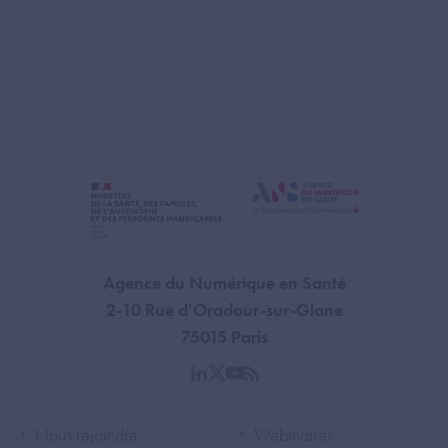
Agence du Numérique en Santé
2-10 Rue d'Oradour-sur-Glane
75015 Paris
linkedin
twitter
youtube
rss
Footer Left ANS
Footer Right A
Nous rejoindre
Webinaires