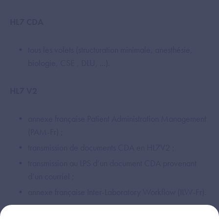
HL7 CDA
tous les volets (structuration minimale​, anesthésie​,
biologie​, CSE , DLU​, ...).
HL7 V2
annexe française Patient Administration Management
(PAM-Fr) ;
transmission de documents CDA en HL7V2 ;
transmission au LPS d’un document CDA provenant
d’un courriel ;
annexe française Inter-Laboratory Workflow (ILW-Fr).