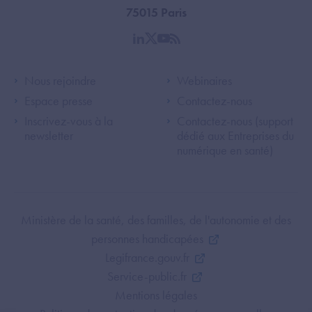
75015 Paris
linkedin
twitter
youtube
rss
Footer Left ANS
Footer Right A
Nous rejoindre
Webinaires
Espace presse
Contactez-nous
Inscrivez-vous à la
Contactez-nous (support
newsletter
dédié aux Entreprises du
numérique en santé)
Footer Bottom ANS
Ministère de la santé, des familles, de l'autonomie et des
personnes handicapées
Legifrance.gouv.fr
Service-public.fr
Mentions légales