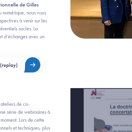
ionnelle de Gilles
du numérique, nous vous
pectives à venir sur les
érentiels socles. La
 et d’échanges avec un
(replay)
ateliers de co-
une série de webinaires à
 moment. Lors de cette
nnels et techniques, plus