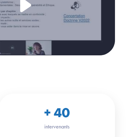
+
40
intervenants