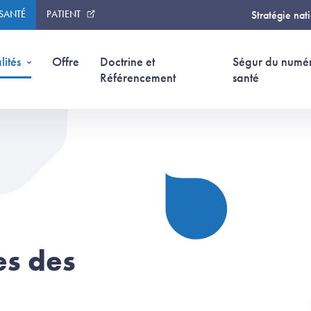
 SANTÉ
PATIENT
Stratégie nat
lités
Offre
Doctrine et
Ségur du numé
Référencement
santé
es des