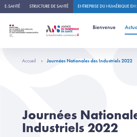
Panneau de gestion des cookies
E-SANTÉ
STRUCTURE DE SANTÉ
ENTREPRISE DU NUMÉRIQUE EN
(page courante)
Bienvenue
Actua
Accueil
Journées Nationales des Industriels 2022
Journées National
Industriels 2022